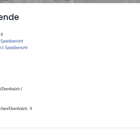
ende
II
I
Spielbericht
h.I
Spielbericht
/Dornholzh./
hen/Dornholzh. II